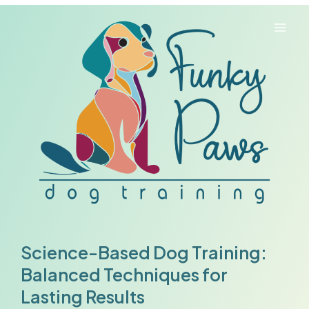
Skip
to
Mai
content
Men
Science-Based Dog Training:
Balanced Techniques for
Lasting Results