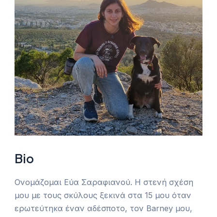
Bio
Ονομάζομαι Εύα Σαραφιανού. Η στενή σχέση
μου με τους σκύλους ξεκινά στα 15 μου όταν
ερωτεύτηκα έναν αδέσποτο, τον Barney μου,