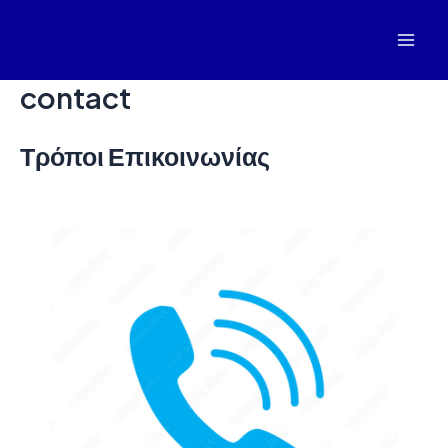
Skip
to
Mai
content
contact
Men
Τρόποι Επικοινωνίας